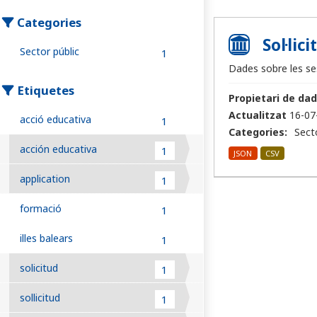
Categories
Sol·lic
Sector públic
1
Dades sobre les ses
Etiquetes
Propietari de dad
Actualitzat
16-07
acció educativa
1
Categories:
Sect
acción educativa
1
JSON
CSV
application
1
formació
1
illes balears
1
solicitud
1
sollicitud
1