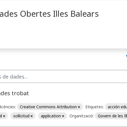
ades Obertes Illes Balears
ades trobat
licències:
Creative Commons Attribution
Etiquetes:
acción ed
ud
sollicitud
application
Organització:
Govern de les I