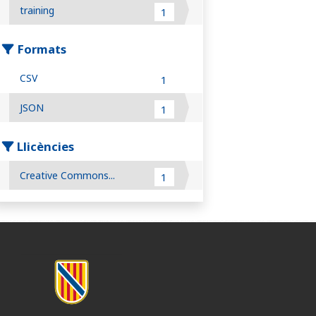
training
1
Formats
CSV
1
JSON
1
Llicències
Creative Commons...
1