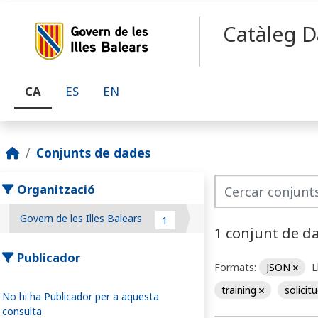
Skip to main content
Catàleg D
CA
ES
EN
Conjunts de dades
Organització
Govern de les Illes Balears
1
1 conjunt de d
Publicador
Formats:
JSON
L
training
solicit
No hi ha Publicador per a aquesta
consulta