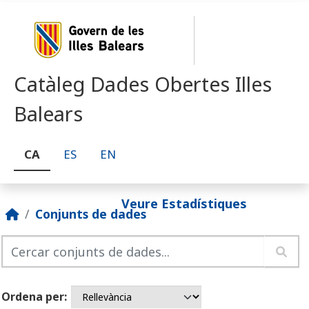
Skip to main content
Catàleg Dades Obertes Illes
Balears
CA
ES
EN
Veure Estadístiques
Conjunts de dades
Ordena per