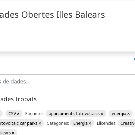
ades Obertes Illes Balears
dades trobats
CSV
Etiquetes:
aparcaments fotovoltaics
energia
tovoltaic car parks
Categories:
Energia
Llicències:
Creati
Balears