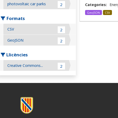
photovoltaic car parks
2
Categories:
Ener
GeoJSON
CSV
Formats
CSV
2
GeoJSON
2
Llicències
Creative Commons...
2