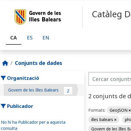
Skip to main content
Catàleg D
CA
ES
EN
Conjunts de dades
Organització
Govern de les Illes Balears
2
2 conjunts de 
Publicador
Formats:
GeoJSON
illes balears
pho
No hi ha Publicador per a aquesta
consulta
Govern de les Illes 