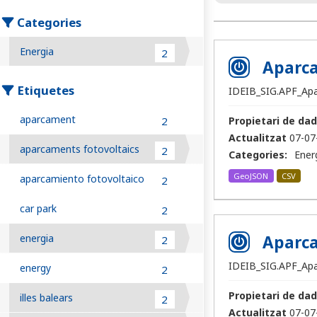
Categories
Energia
2
Aparca
Etiquetes
IDEIB_SIG.APF_Ap
aparcament
2
Propietari de dad
Actualitzat
07-07
aparcaments fotovoltaics
2
Categories:
Ener
GeoJSON
CSV
aparcamiento fotovoltaico
2
car park
2
energia
Aparca
2
IDEIB_SIG.APF_Ap
energy
2
Propietari de dad
illes balears
2
Actualitzat
07-07