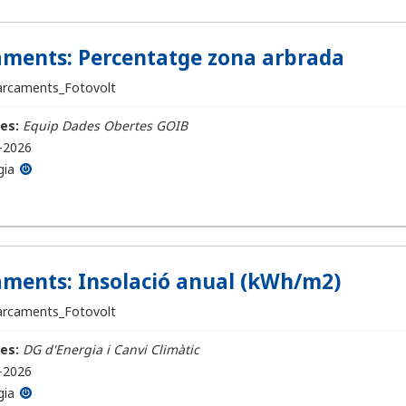
ments: Percentatge zona arbrada
arcaments_Fotovolt
es:
Equip Dades Obertes GOIB
-2026
gia
ments: Insolació anual (kWh/m2)
arcaments_Fotovolt
es:
DG d'Energia i Canvi Climàtic
-2026
gia