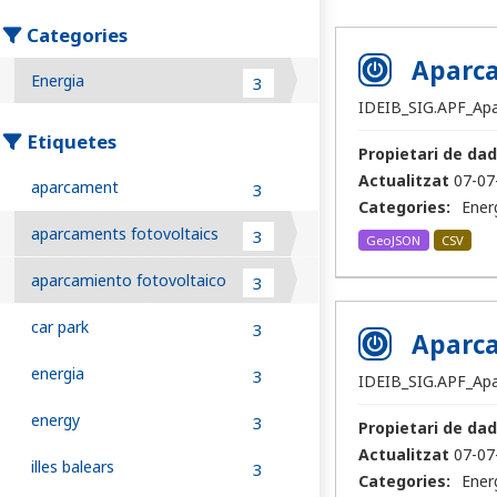
Categories
Aparca
Energia
3
IDEIB_SIG.APF_Ap
Etiquetes
Propietari de dad
Actualitzat
07-07
aparcament
3
Categories:
Ener
aparcaments fotovoltaics
3
GeoJSON
CSV
aparcamiento fotovoltaico
3
car park
3
Aparca
energia
3
IDEIB_SIG.APF_Ap
energy
3
Propietari de dad
Actualitzat
07-07
illes balears
3
Categories:
Ener