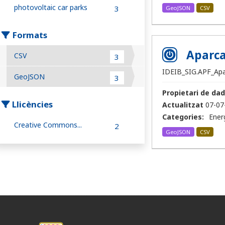
photovoltaic car parks
3
GeoJSON
CSV
Formats
Aparca
CSV
3
IDEIB_SIG.APF_Ap
GeoJSON
3
Propietari de dad
Llicències
Actualitzat
07-07
Categories:
Ener
Creative Commons...
2
GeoJSON
CSV