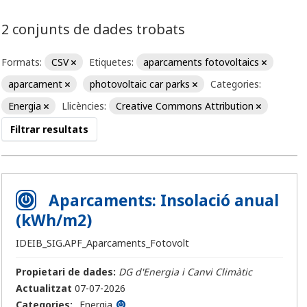
2 conjunts de dades trobats
Formats:
CSV
Etiquetes:
aparcaments fotovoltaics
aparcament
photovoltaic car parks
Categories:
Energia
Llicències:
Creative Commons Attribution
Filtrar resultats
Aparcaments: Insolació anual
(kWh/m2)
IDEIB_SIG.APF_Aparcaments_Fotovolt
Propietari de dades:
DG d'Energia i Canvi Climàtic
Actualitzat
07-07-2026
Categories:
Energia