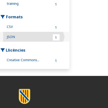
training
1
Formats
CSV
1
JSON
1
Llicències
Creative Commons...
1