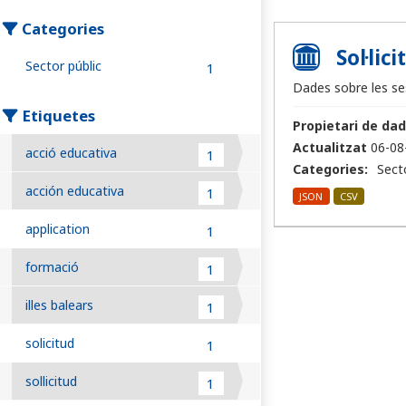
Categories
Sol·lic
Sector públic
1
Dades sobre les ses
Etiquetes
Propietari de dad
Actualitzat
06-08
acció educativa
1
Categories:
Sect
acción educativa
1
JSON
CSV
application
1
formació
1
illes balears
1
solicitud
1
sollicitud
1