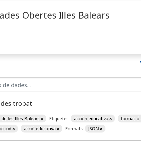
ades Obertes Illes Balears
ades trobat
de les Illes Balears
Etiquetes:
acción educativa
formació
licitud
acció educativa
Formats:
JSON