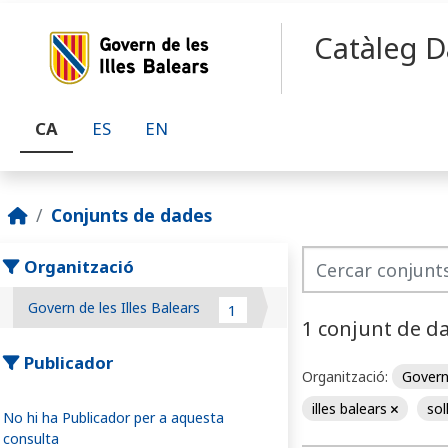
Skip to main content
Catàleg D
CA
ES
EN
Conjunts de dades
Organització
Govern de les Illes Balears
1
1 conjunt de d
Publicador
Organització:
Govern 
illes balears
sol
No hi ha Publicador per a aquesta
consulta