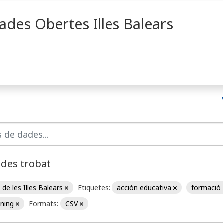
ades Obertes Illes Balears
ades trobat
de les Illes Balears
Etiquetes:
acción educativa
formació
ining
Formats:
CSV