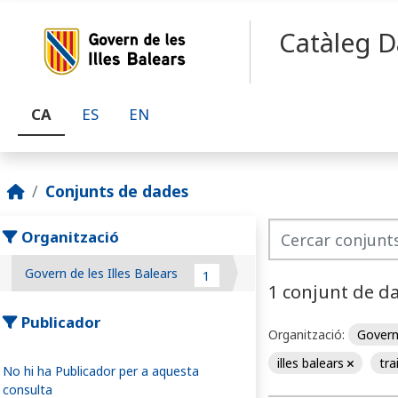
Skip to main content
Catàleg D
CA
ES
EN
Conjunts de dades
Organització
Govern de les Illes Balears
1
1 conjunt de d
Publicador
Organització:
Govern 
illes balears
tra
No hi ha Publicador per a aquesta
consulta