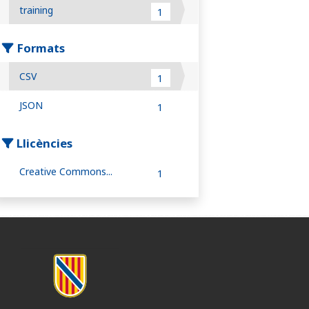
training
1
Formats
CSV
1
JSON
1
Llicències
Creative Commons...
1