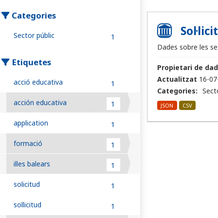
Categories
Sol·lic
Sector públic
1
Dades sobre les ses
Etiquetes
Propietari de dad
Actualitzat
16-07
acció educativa
1
Categories:
Sect
acción educativa
1
JSON
CSV
application
1
formació
1
illes balears
1
solicitud
1
sollicitud
1