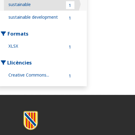
sustainable
1
sustainable development
1
Formats
XLSX
1
Llicències
Creative Commons...
1