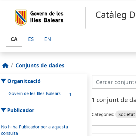
Skip to main content
Catàleg D
CA
ES
EN
Conjunts de dades
Organització
Govern de les Illes Balears
1
1 conjunt de d
Publicador
Categories:
Societat
No hi ha Publicador per a aquesta
consulta