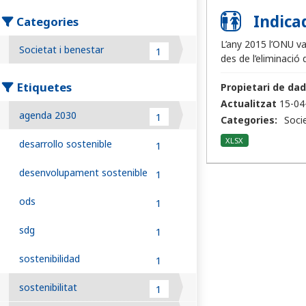
Indica
Categories
L’any 2015 l’ONU va
Societat i benestar
1
des de l’eliminació 
Etiquetes
Propietari de dad
Actualitzat
15-04
agenda 2030
1
Categories:
Soci
XLSX
desarrollo sostenible
1
desenvolupament sostenible
1
ods
1
sdg
1
sostenibilidad
1
sostenibilitat
1