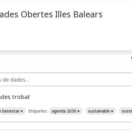
ades Obertes Illes Balears
ades trobat
 i benestar
Etiquetes:
agenda 2030
sustainable
soste