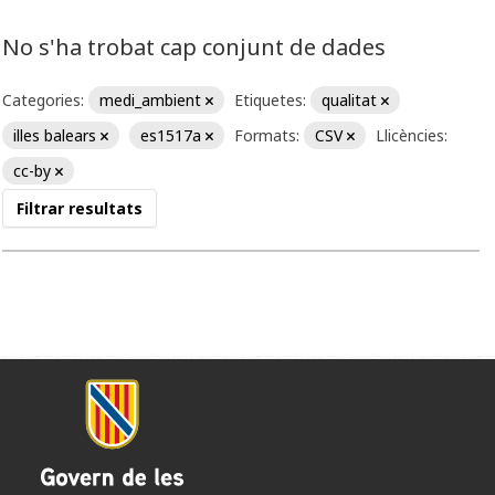
No s'ha trobat cap conjunt de dades
Categories:
medi_ambient
Etiquetes:
qualitat
illes balears
es1517a
Formats:
CSV
Llicències:
cc-by
Filtrar resultats