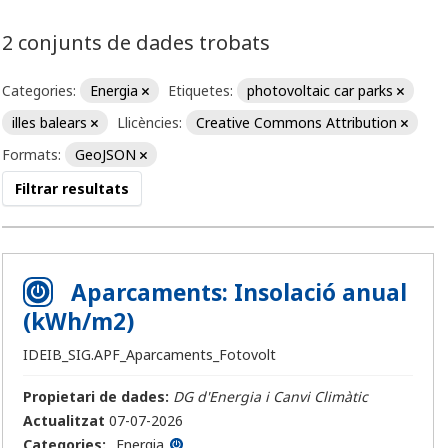
2 conjunts de dades trobats
Categories:
Energia
Etiquetes:
photovoltaic car parks
illes balears
Llicències:
Creative Commons Attribution
Formats:
GeoJSON
Filtrar resultats
Aparcaments: Insolació anual
(kWh/m2)
IDEIB_SIG.APF_Aparcaments_Fotovolt
Propietari de dades:
DG d'Energia i Canvi Climàtic
Actualitzat
07-07-2026
Categories:
Energia