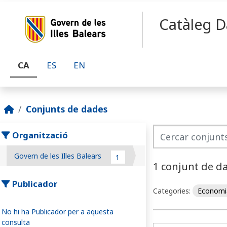
Skip to main content
Catàleg D
CA
ES
EN
Conjunts de dades
Organització
Govern de les Illes Balears
1
1 conjunt de d
Publicador
Categories:
Econom
No hi ha Publicador per a aquesta
consulta