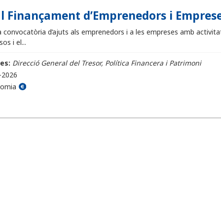
al Finançament d’Emprenedors i Empreses
 convocatòria d’ajuts als emprenedors i a les empreses amb activitat a
os i el...
es:
Direcció General del Tresor, Política Financera i Patrimoni
-2026
nomia