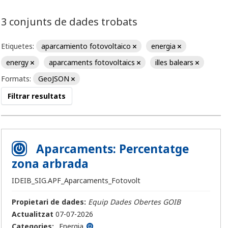
3 conjunts de dades trobats
Etiquetes:
aparcamiento fotovoltaico
energia
energy
aparcaments fotovoltaics
illes balears
Formats:
GeoJSON
Filtrar resultats
Aparcaments: Percentatge
zona arbrada
IDEIB_SIG.APF_Aparcaments_Fotovolt
Propietari de dades:
Equip Dades Obertes GOIB
Actualitzat
07-07-2026
Categories:
Energia