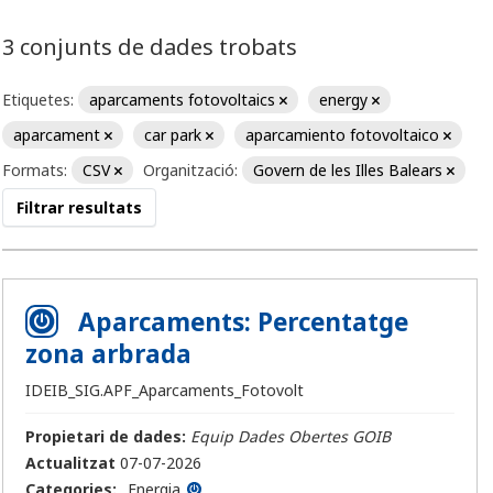
3 conjunts de dades trobats
Etiquetes:
aparcaments fotovoltaics
energy
aparcament
car park
aparcamiento fotovoltaico
Formats:
CSV
Organització:
Govern de les Illes Balears
Filtrar resultats
Aparcaments: Percentatge
zona arbrada
IDEIB_SIG.APF_Aparcaments_Fotovolt
Propietari de dades:
Equip Dades Obertes GOIB
Actualitzat
07-07-2026
Categories:
Energia