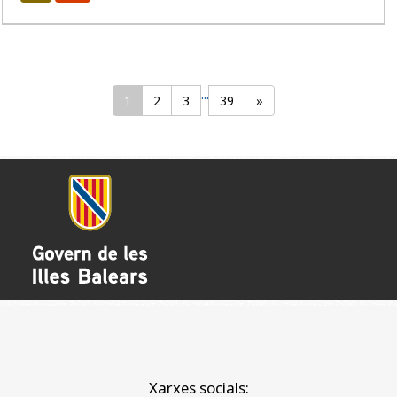
...
1
2
3
39
»
Xarxes socials: