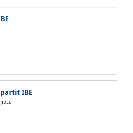
IBE
partit IBE
(IBE).