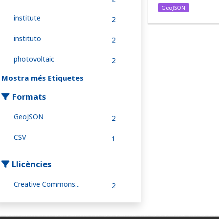
GeoJSON
institute
2
instituto
2
photovoltaic
2
Mostra més Etiquetes
Formats
GeoJSON
2
CSV
1
Llicències
Creative Commons...
2