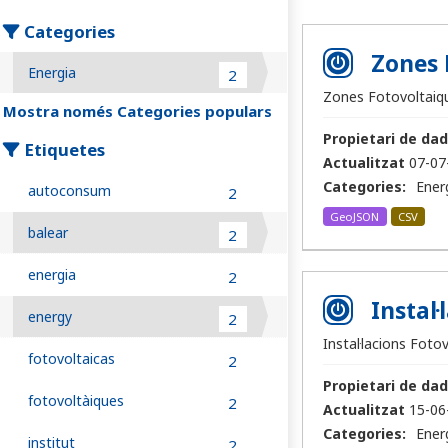
Categories
Zones 
Energia
2
Zones Fotovoltaiqu
Mostra només Categories populars
Propietari de dad
Etiquetes
Actualitzat
07-07
Categories:
Ener
autoconsum
2
GeoJSON
CSV
balear
2
energia
2
Instal
energy
2
Instal·lacions Foto
fotovoltaicas
2
Propietari de dad
fotovoltàiques
2
Actualitzat
15-06
Categories:
Ener
institut
2